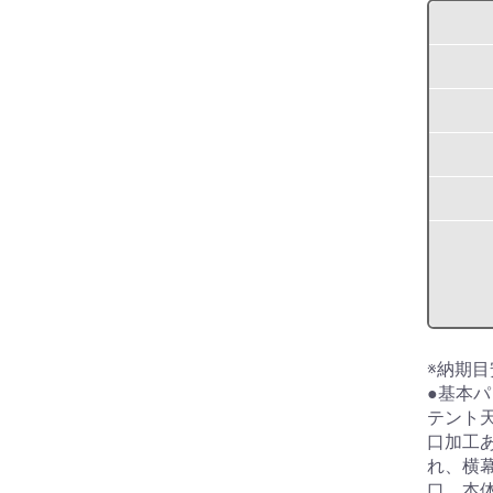
※納期目
●基本
テント
口加工あ
れ、横
口、本