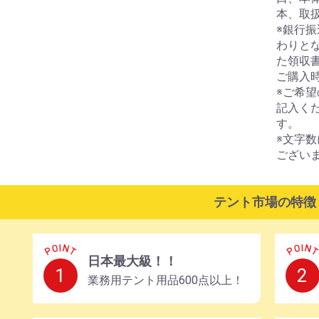
本、取
※銀行
わりと
た領収
ご購入
※ご希望
記入く
す。
※文字
ござい
テント市場の特徴
日本最大級！！
1
2
業務用テント用品
600点以上！