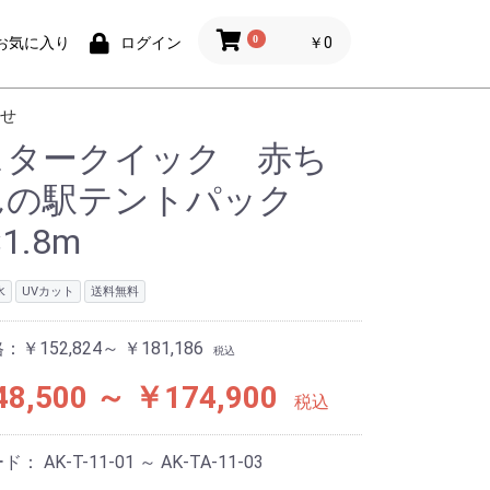
0
￥0
お気に入り
ログイン
せ
スタークイック 赤ち
んの駅テントパック
×1.8m
水
UVカット
送料無料
格：
￥152,824～ ￥181,186
税込
8,500 ～ ￥174,900
税込
ード：
AK-T-11-01 ～ AK-TA-11-03