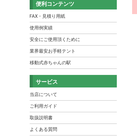
便利コンテンツ
4～10名
KOK
FAX・見積り用紙
11～20名
お手軽テント
使用例実績
21名以上
安全にご使用頂くために
業界最安お手軽テント
移動式赤ちゃんの駅
サービス
当店について
ご利用ガイド
取扱説明書
よくある質問