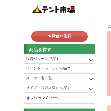
お見積り依頼
商品を探す
設営パターンで探す
イベント・シーンから探す
設営パターンで探す
メーカー名一覧
イベント・プロモーション用
簡単！ワンタッチ式
サイズ・収容人数から探す
メーカー名一覧
学校・幼稚園・寄贈用
頑丈！パイプ組立て式
オプション / パーツ
サイズ・収容人数から探す
かんたんてんと
日よけ・紫外線対策用
3名以下
ミスタークイック
災害対策・避難所用