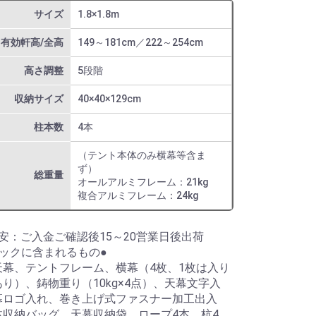
サイズ
1.8×1.8m
有効軒高/全高
149～181cm／222～254cm
高さ調整
5段階
収納サイズ
40×40×129cm
柱本数
4本
（テント本体のみ横幕等含ま
ず）
総重量
オールアルミフレーム：21kg
複合アルミフレーム：24kg
安：ご入金ご確認後15～20営業日後出荷
パックに含まれるもの●
天幕、テントフレーム、横幕（4枚、1枚は入り
り）、鋳物重り（10kg×4点）、天幕文字入
幕ロゴ入れ、巻き上げ式ファスナー加工出入
体収納バッグ、天幕収納袋、ロープ4本、杭4