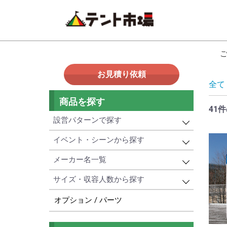
お見積り依頼
全て
商品を探す
41件
設営パターンで探す
イベント・シーンから探す
設営パターンで探す
メーカー名一覧
イベント・プロモーション用
簡単！ワンタッチ式
サイズ・収容人数から探す
メーカー名一覧
学校・幼稚園・寄贈用
頑丈！パイプ組立て式
オプション / パーツ
サイズ・収容人数から探す
かんたんてんと
日よけ・紫外線対策用
3名以下
ミスタークイック
災害対策・避難所用