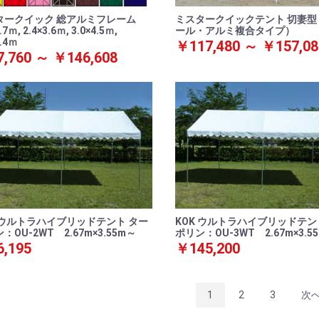
タークイック 総アルミフレーム
ミスタークイックテント 切妻型
.7ｍ, 2.4×3.6ｍ, 3.0×4.5ｍ,
ール・アルミ複合タイプ）
5.4ｍ
￥117,480 ～ ￥157,08
,760 ～ ￥146,608
K ウルトラハイブリッドテント ター
KOK ウルトラハイブリッドテン
：OU-2WT 2.67m×3.55m～
ポリン：OU-3WT 2.67m×3.5
,195
￥145,200
1
2
3
次