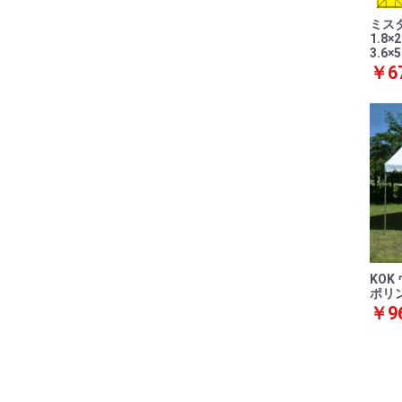
ミス
1.8×2
3.6×
￥67
KO
ポリン
￥96