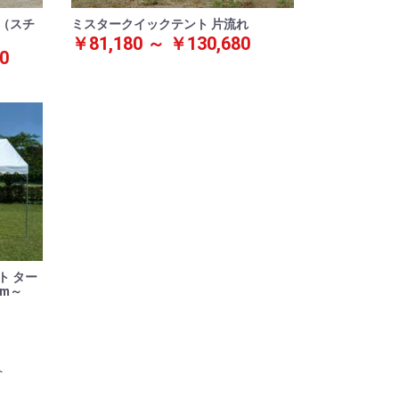
（スチ
ミスタークイックテント 片流れ
￥81,180 ～ ￥130,680
0
ト ター
5m～
へ