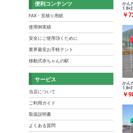
便利コンテンツ
かんた
1.8
4～10名
KOK
￥72
FAX・見積り用紙
11～20名
お手軽テント
使用例実績
21名以上
安全にご使用頂くために
業界最安お手軽テント
移動式赤ちゃんの駅
サービス
かんた
1.8
当店について
￥98
ご利用ガイド
取扱説明書
よくある質問