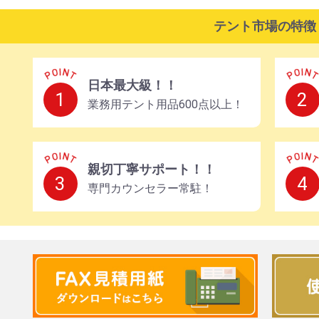
テント市場の特徴
日本最大級！！
1
2
業務用テント用品
600点以上！
親切丁寧サポート！！
3
4
専門カウンセラー常駐！