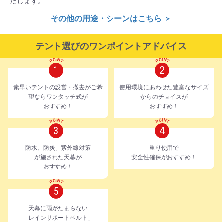
たします。
その他の用途・シーンはこちら ＞
テント選びのワンポイントアドバイス
1
2
素早いテントの設営・撤去がご希
使用環境にあわせた豊富なサイズ
望ならワンタッチ式が
からのチョイスが
おすすめ！
おすすめ！
3
4
防水、防炎、紫外線対策
重り使用で
が施された天幕が
安全性確保がおすすめ！
おすすめ！
5
天幕に雨がたまらない
「レインサポートベルト」