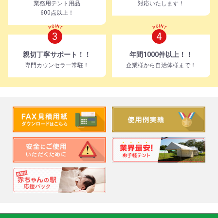
業務用テント用品
対応いたします！
600点以上！
3
4
親切丁寧サポート！！
年間1000件以上！！
専門カウンセラー常駐！
企業様から自治体様まで！