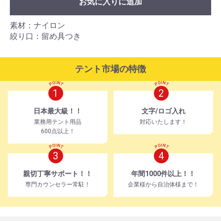
お気に入りに追加
素材：ナイロン
絞り口：留め具つき
テント市場の特徴
1
2
日本最大級！！
文字/ロゴ入れ
業務用テント用品
対応いたします！
600点以上！
3
4
親切丁寧サポート！！
年間1000件以上！！
専門カウンセラー常駐！
企業様から自治体様まで！