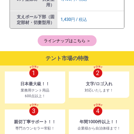
用）
支えポール下部（固
1,430円 / 税込
定部材・切妻型用）
ラインナップはこちら ＞
テント市場の特徴
1
2
日本最大級！！
文字/ロゴ入れ
業務用テント用品
対応いたします！
600点以上！
3
4
親切丁寧サポート！！
年間1000件以上！！
専門カウンセラー常駐！
企業様から自治体様まで！