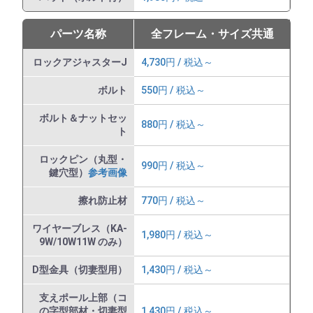
パーツ名称
全フレーム・サイズ共通
ロックアジャスターJ
4,730円 / 税込～
ボルト
550円 / 税込～
ボルト＆ナットセッ
880円 / 税込～
ト
ロックピン（丸型・
990円 / 税込～
鍵穴型）
参考画像
擦れ防止材
770円 / 税込～
ワイヤーブレス（KA-
1,980円 / 税込～
9W/10W11W のみ）
D型金具（切妻型用）
1,430円 / 税込～
支えポール上部（コ
の字型部材・切妻型
1,430円 / 税込～